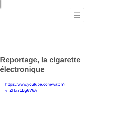
Hatem Ben Yahia,
médecin diplômé
Médecine interne générale, FMH
Médecine de l'addiction, FMH
Reportage, la cigarette
électronique
https://www.youtube.com/watch?
v=ZHa71Bg6V6A