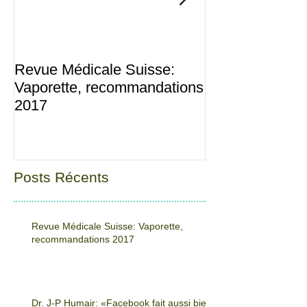
Revue Médicale Suisse:
Dr. J-P Humair
Vaporette, recommandations
fait aussi bien 
2017
sevrage en gr
Posts Récents
Revue Médicale Suisse: Vaporette,
recommandations 2017
Dr. J-P Humair: «Facebook fait aussi bien