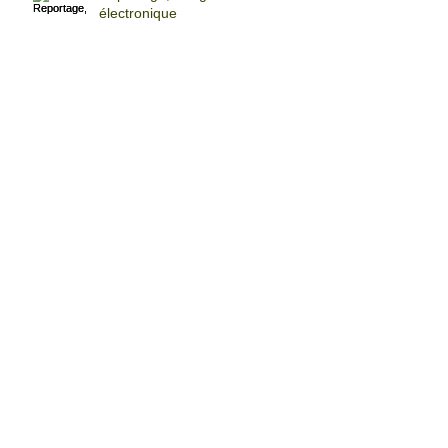
électronique
Entretien Motivationel patient
diabétique
Vapotage/ Professeur Bertrand
Dautzenberg
L'Entretien Motivationnel, quatre
stratégies générales
d'intervention"
Archives