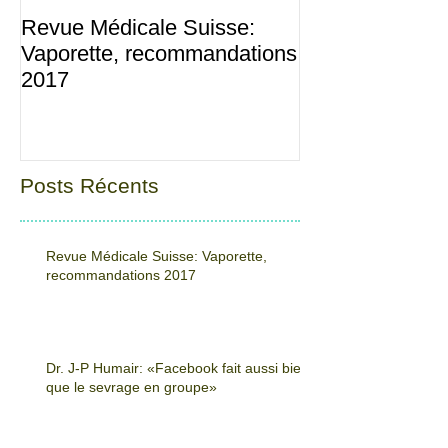
Revue Médicale Suisse:
Dr. J-P Humair
Vaporette, recommandations
fait aussi bien 
2017
sevrage en gr
Posts Récents
Revue Médicale Suisse: Vaporette,
recommandations 2017
Dr. J-P Humair: «Facebook fait aussi bien
que le sevrage en groupe»