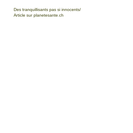
Des tranquillisants pas si innocents/
Article sur planetesante.ch
Mécanisme de l’addiction dans le
cerveau, animation.
Etude Bacloville - Addictions et
baclofène, les nouveaux
paradigmes
Reportage, la cigarette
électronique