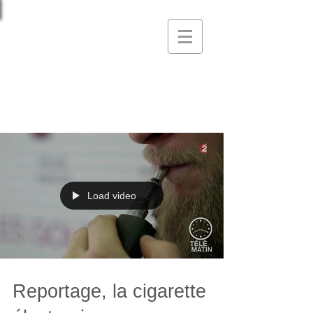
Hatem Ben Yahia,
médecin diplômé
Médecine interne générale, FMH
Médecine de l'addiction, FMH
Load video
Reportage, la cigarette