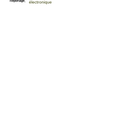
électronique
Entretien Motivationel patient
diabétique
Vapotage/ Professeur Bertrand
Dautzenberg
L'Entretien Motivationnel, quatre
stratégies générales
d'intervention"
Archives