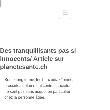
Hatem Ben Yahia,
médecin diplômé
Médecine interne générale, FMH
Médecine de l'addiction, FMH
Des tranquillisants pas si
innocents/ Article sur
planetesante.ch
Sur le long terme, les benzodiazépines, 
prescrites notamment contre l’anxiété, 
ne sont pas sans risque, en particulier 
chez la personne âgée.