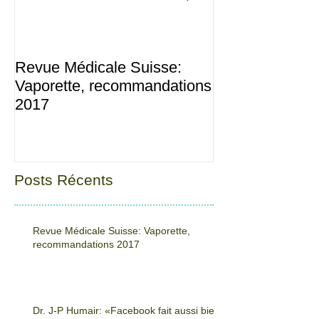
Revue Médicale Suisse:
Dr. J-P Humair
Vaporette, recommandations
fait aussi bien 
2017
sevrage en gr
Posts Récents
Revue Médicale Suisse: Vaporette,
recommandations 2017
Dr. J-P Humair: «Facebook fait aussi bien